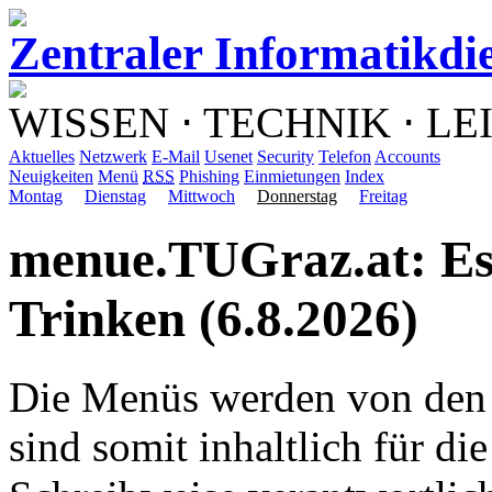
Zentraler Informatikdi
WISSEN ⋅ TECHNIK ⋅ L
Aktuelles
Netzwerk
E-Mail
Usenet
Security
Telefon
Accounts
Neuigkeiten
Menü
RSS
Phishing
Einmietungen
Index
Montag
Dienstag
Mittwoch
Donnerstag
Freitag
menue.TUGraz.at: E
Trinken (6.8.2026)
Die Menüs werden von den 
sind somit inhaltlich für di