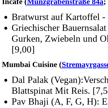
Incafé (
Münzgrabenstraße 84a
;
Bratwurst auf Kartoffel 
Griechischer Bauernsalat
Gurken, Zwiebeln und Ol
[9,00]
Mumbai Cuisine (
Stremayrgass
Dal Palak (Vegan):Versc
Blattspinat Mit Reis. [7,
Pav Bhaji (A, F, G, H):